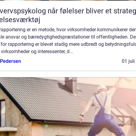
sykolog når følelser bliver et strategisk
elsesværktøj
rapportering er en metode, hvor virksomheder kommunikerer de
ale ansvar og bæredygtighedspræstationer til offentligheden. D
for rapportering er blevet stadig mere udbredt og betydningsfuld
virksomheder og interessenter, d...
 Pedersen
01 jul