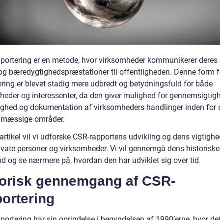
portering er en metode, hvor virksomheder kommunikerer deres 
og bæredygtighedspræstationer til offentligheden. Denne form f
ering er blevet stadig mere udbredt og betydningsfuld for både
heder og interessenter, da den giver mulighed for gennemsigtig
ighed og dokumentation af virksomheders handlinger inden for 
ømæssige områder.
artikel vil vi udforske CSR-rapportens udvikling og dens vigtighe
ivate personer og virksomheder. Vi vil gennemgå dens historiske
d og se nærmere på, hvordan den har udviklet sig over tid.
torisk gennemgang af CSR-
ortering
ortering har sin oprindelse i begyndelsen af 1990’erne, hvor det