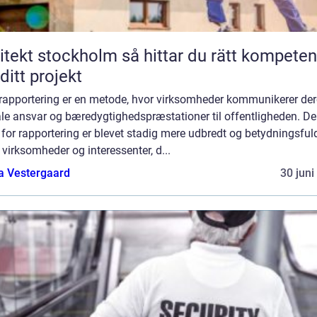
t stockholm så hittar du rätt kompetens
 ditt projekt
rapportering er en metode, hvor virksomheder kommunikerer de
ale ansvar og bæredygtighedspræstationer til offentligheden. D
for rapportering er blevet stadig mere udbredt og betydningsfuld
virksomheder og interessenter, d...
a Vestergaard
30 juni