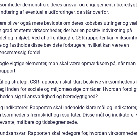
ksomheder demonstrere deres ansvar og engagement i bæredyg
dtering af eventuelle udfordringer, de står overfor.
ere bliver også mere bevidste om deres købsbeslutninger og væl
 grad at støtte virksomheder, der har en positiv indvirkning på
et og miljøet. Ved at offentliggøre CSR-rapporter kan virksomh
e og fastholde disse bevidste forbrugere, hvilket kan være en
encemæssig fordel.
nogle vigtige elementer, man skal være opmærksom på, når man
rapport:
ål og strategi: CSR-rapporten skal klart beskrive virksomhedens
tegi inden for sociale og miljømæssige områder. Hvordan forplig
heden sig til ansvarlighed og bæredygtighed?
g indikatorer: Rapporten skal indeholde klare mål og indikatorer,
irksomhedens fremskridt og resultater. Disse mål og indikatorer 
levante, målbare og tidsbegrænsede.
undsansvar: Rapporten skal redegøre for, hvordan virksomhede