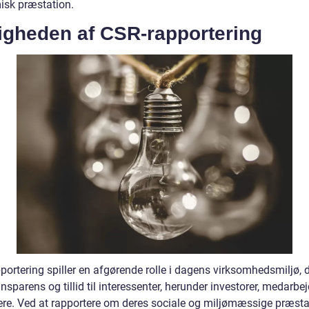
sk præstation.
tigheden af CSR-rapportering
portering spiller en afgørende rolle i dagens virksomhedsmiljø, 
ansparens og tillid til interessenter, herunder investorer, medarbe
ere. Ved at rapportere om deres sociale og miljømæssige præsta