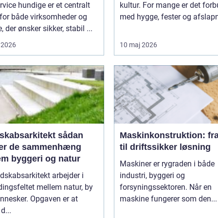
rvice hundige er et centralt
kultur. For mange er det for
for både virksomheder og
med hygge, fester og afslapn
, der ønsker sikker, stabil ...
 2026
10 maj 2026
absarkitekt sådan
Maskinkonstruktion: fra
er de sammenhæng
til driftssikker løsning
em byggeri og natur
Maskiner er rygraden i både
dskabsarkitekt arbejder i
industri, byggeri og
ingsfeltet mellem natur, by
forsyningssektoren. Når en
nnesker. Opgaven er at
maskine fungerer som den...
d...