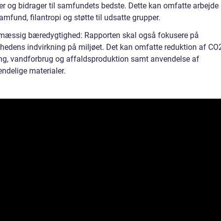
er og bidrager til samfundets bedste. Dette kan omfatte arbejd
amfund, filantropi og støtte til udsatte grupper.
ømæssig bæredygtighed: Rapporten skal også fokusere på
hedens indvirkning på miljøet. Det kan omfatte reduktion af CO
ng, vandforbrug og affaldsproduktion samt anvendelse af
ndelige materialer.