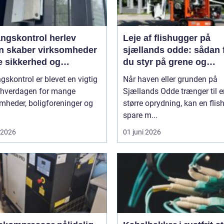
ngskontrol herlev
Leje af flishugger på
n skaber virksomheder
sjællands odde: sådan 
e sikkerhed og
du styr på grene og
bilitet
haveaffald
skontrol er blevet en vigtig
Når haven eller grunden på
f hverdagen for mange
Sjællands Odde trænger til e
mheder, boligforeninger og
større oprydning, kan en flis
spare m...
i 2026
01 juni 2026