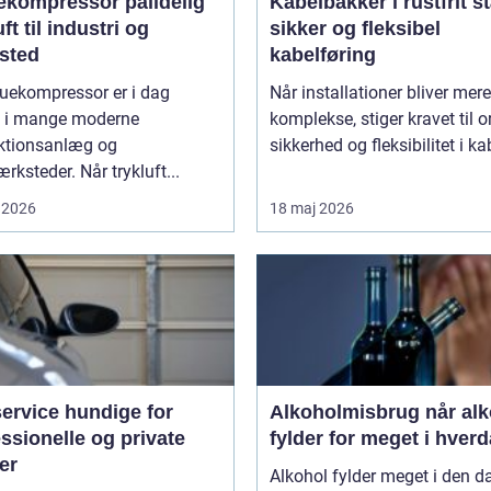
ompressor pålidelig
Kabelbakker i rustfrit st
uft til industri og
sikker og fleksibel
sted
kabelføring
ruekompressor er i dag
Når installationer bliver mere
et i mange moderne
komplekse, stiger kravet til o
ktionsanlæg og
sikkerhed og fleksibilitet i kab
rksteder. Når trykluft...
 2026
18 maj 2026
ervice hundige for
Alkoholmisbrug når alkohol
ssionelle og private
fylder for meget i hver
er
Alkohol fylder meget i den d