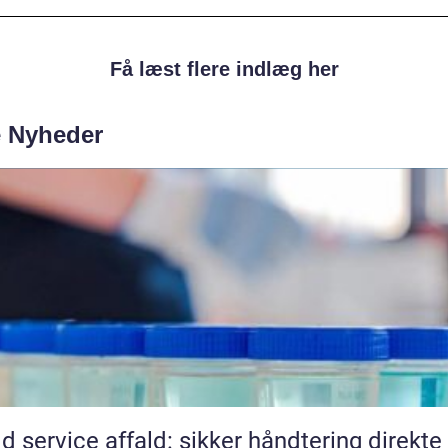
Få læst flere indlæg her
e Nyheder
ld service affald: sikker håndtering direkte