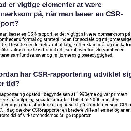
d er vigtige elementer at være
mærksom på, når man læser en CSR-
pport?
man læser en CSR-rapport, er det vigtigt at være opmærksom på
somhedens formål og strategi inden for sociale og miljømæssig
er. Desuden er det relevant at kigge efter klare mål og indikator
måler virksomhedens fremskridt, samt hvordan virksomheden
terer samfundsansvar og miljømæssig bæredygtighed.
ordan har CSR-rapportering udviklet si
r tid?
rapportering opstod i begyndelsen af 1990erne og var primært
eret på miljø- og sociale områder. I løbet af 2000erne blev
orteringen mere struktureret og baseret på standarder som GRI 
. I dag dækker CSR-rapporter en bredere vifte af emner og er en
reret del af virksomhedernes årlige rapporter.