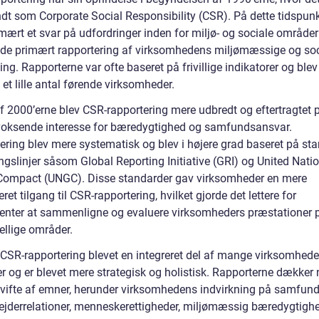
ndt som Corporate Social Responsibility (CSR). På dette tidspunk
mært et svar på udfordringer inden for miljø- og sociale områder
de primært rapportering af virksomhedens miljømæssige og soc
ing. Rapporterne var ofte baseret på frivillige indikatorer og ble
 et lille antal førende virksomheder.
af 2000’erne blev CSR-rapportering mere udbredt og eftertragtet 
voksende interesse for bæredygtighed og samfundsansvar.
ering blev mere systematisk og blev i højere grad baseret på st
ngslinjer såsom Global Reporting Initiative (GRI) og United Nati
Compact (UNGC). Disse standarder gav virksomheder en mere
eret tilgang til CSR-rapportering, hvilket gjorde det lettere for
senter at sammenligne og evaluere virksomheders præstationer 
ellige områder.
 CSR-rapportering blevet en integreret del af mange virksomheder
r og er blevet mere strategisk og holistisk. Rapporterne dækker 
 vifte af emner, herunder virksomhedens indvirkning på samfund
jderrelationer, menneskerettigheder, miljømæssig bæredygtigh