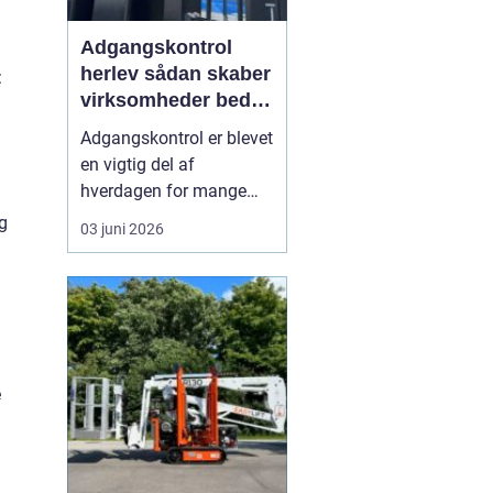
Adgangskontrol
herlev sådan skaber
:
virksomheder bedre
sikkerhed og
Adgangskontrol er blevet
fleksibilitet
en vigtig del af
hverdagen for mange
virksomheder,
g
03 juni 2026
boligforeninger og
institutioner i og omkring
Herlev. Hvor man
tidligere delte fysiske
nøgler ud, vælger flere i
dag digitale systemer,
e
hvor adgang styres med
kort, brikker e...