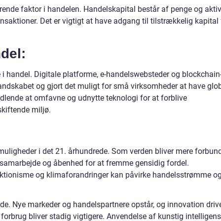
ørende faktor i handelen. Handelskapital består af penge og aktiv
nsaktioner. Det er vigtigt at have adgang til tilstrækkelig kapital 
del:
le i handel. Digitale platforme, e-handelswebsteder og blockchain
andskabet og gjort det muligt for små virksomheder at have glo
dlende at omfavne og udnytte teknologi for at forblive
kiftende miljø.
 muligheder i det 21. århundrede. Som verden bliver mere forbun
et samarbejde og åbenhed for at fremme gensidig fordel.
ektionisme og klimaforandringer kan påvirke handelsstrømme o
de. Nye markeder og handelspartnere opstår, og innovation driv
orbrug bliver stadig vigtigere. Anvendelse af kunstig intelligens