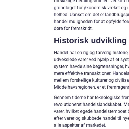
forskellige betalingsmidler. Det kan fo
grundlaget for økonomisk vækst og u
helhed. Uanset om det er landbrugsprod
handel muligheden for at opfylde for
døre for fremskridt.
Historisk udvikling
Handel har en rig og farverig historie
udvekslede varer ved hjælp af et sys
system havde sine begrænsninger, hvi
mere effektive transaktioner. Handels
mellem forskellige kulturer og civili
Middelhavsregionen, er et fremragend
Gennem tiderne har teknologiske fre
revolutioneret handelslandskabet. Me
varer, hvilket øgede handelstempoet b
efter varer og skubbede handel til n
alle aspekter af markedet.