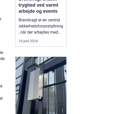
tryghed ved varmt
arbejde og events
r
Brandvagt er en central
sikkerhedsforanstaltning
, når der arbejdes med
åben ild, svejsning eller
10 juni 2026
andre former for varmt
arbejde, hvor der er
te
forhøjet risiko for brand.
rde
Mange projekter og
arrangementer kan ikke
gennemføres forsvarligt
uden en tilstede...
et
el