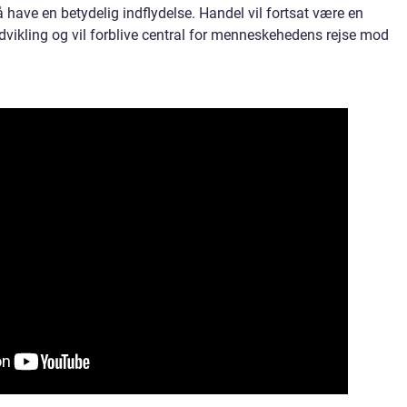
 have en betydelig indflydelse. Handel vil fortsat være en
ikling og vil forblive central for menneskehedens rejse mod