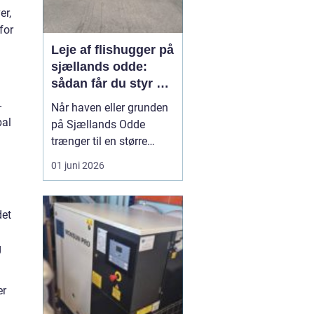
er,
for
Leje af flishugger på
sjællands odde:
sådan får du styr på
grene og haveaffald
-
Når haven eller grunden
bal
på Sjællands Odde
trænger til en større
oprydning, kan en
01 juni 2026
flishugger spare mange
timers manuelt arbejde. I
stedet for at køre utallige
det
læs til genbrugspladsen
kan grene og kvas
g
omdannes til brugbar flis
direkte på stedet. Fler...
er