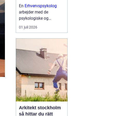
ledelsesværktøj
En
Erhvervspsykolog
arbejder med de
psykologiske og
følelsesmæssige
01 juli 2026
dynamikker, der påvirker
arbejdet i virksomheder
og organisationer. Målet
er ikke terapi i klassisk
forstand, men at styrke
ledelse, samarb...
Arkitekt stockholm
så hittar du rätt