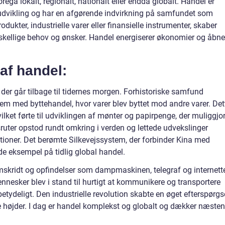
regå lokalt, regionalt, nationalt eller endda globalt. Handel er
dvikling og har en afgørende indvirkning på samfundet som
ukter, industrielle varer eller finansielle instrumenter, skaber
skellige behov og ønsker. Handel energiserer økonomier og åbne
 af handel:
, der går tilbage til tidernes morgen. Forhistoriske samfund
tem med byttehandel, hvor varer blev byttet mod andre varer. Det
lket førte til udviklingen af mønter og papirpenge, der muliggjo
ruter opstod rundt omkring i verden og lettede udvekslinger
sationer. Det berømte Silkevejssystem, der forbinder Kina med
e eksempel på tidlig global handel.
mskridt og opfindelser som dampmaskinen, telegraf og internett
nnesker blev i stand til hurtigt at kommunikere og transportere
etydeligt. Den industrielle revolution skabte en øget efterspørgs
ye højder. I dag er handel komplekst og globalt og dækker næsten