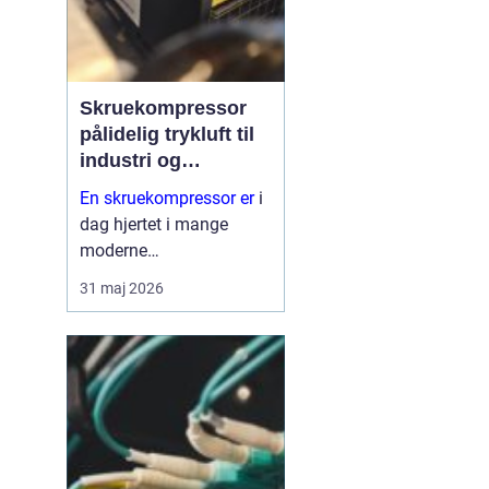
Skruekompressor
pålidelig trykluft til
industri og
værksted
En skruekompressor er
i
dag hjertet i mange
moderne
produktionsanlæg og
31 maj 2026
autoværksteder. Når
trykluftbehovet er højt,
og driften kører mange
timer i døgnet, er en
simpel
stempelkompressor
sjælde...