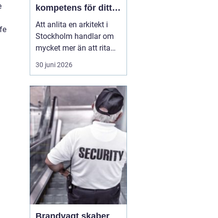
e
kompetens för ditt
projekt
Att anlita en arkitekt i
fe
Stockholm handlar om
mycket mer än att rita
väggar och fönster. En
30 juni 2026
bra arkitekt väver ihop
funktion, form, ekonomi
och hållbarhet till en
helhet som faktiskt
fungerar i vardagen. I en
stad som växer snabbt,
förtätas och förän...
Brandvagt skaber