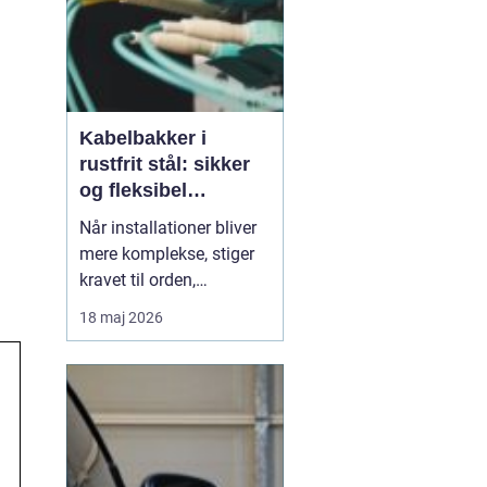
Kabelbakker i
rustfrit stål: sikker
og fleksibel
kabelføring
Når installationer bliver
mere komplekse, stiger
kravet til orden,
sikkerhed og fleksibilitet
18 maj 2026
i kabelføringen. Her
spiller kabelbakker en
central rolle. En
gennemtænkt løsning
mindsker risikoen for
kabelbrud, driftsst...