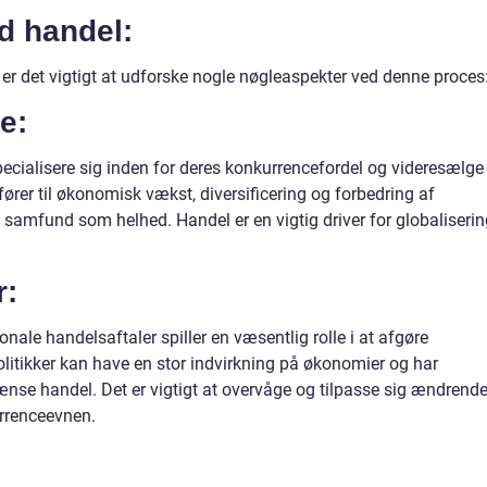
d handel:
e er det vigtigt at udforske nogle nøgleaspekter ved denne proces
e:
pecialisere sig inden for deres konkurrencefordel og videresælge
fører til økonomisk vækst, diversificering og forbedring af
 samfund som helhed. Handel er en vigtig driver for globaliserin
r:
nale handelsaftaler spiller en væsentlig rolle i at afgøre
olitikker kan have en stor indvirkning på økonomier og har
egrænse handel. Det er vigtigt at overvåge og tilpasse sig ændrend
urrenceevnen.