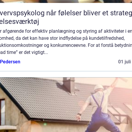
sykolog når følelser bliver et strategisk
elsesværktøj
r afgørende for effektiv planlægning og styring af aktiviteter i e
omhed, da det kan have stor indflydelse på kundetilfredshed,
uktionsomkostninger og konkurrenceevne. For at forstå betydni
ead time” er det vigtigt...
 Pedersen
01 jul