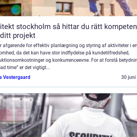
t stockholm så hittar du rätt kompetens
 ditt projekt
r afgørende for effektiv planlægning og styring af aktiviteter i e
omhed, da det kan have stor indflydelse på kundetilfredshed,
uktionsomkostninger og konkurrenceevne. For at forstå betydni
ead time” er det vigtigt...
a Vestergaard
30 juni