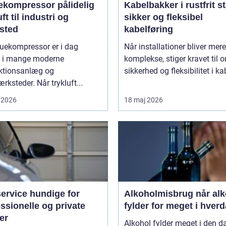
ompressor pålidelig
Kabelbakker i rustfrit st
uft til industri og
sikker og fleksibel
sted
kabelføring
ruekompressor er i dag
Når installationer bliver mere
et i mange moderne
komplekse, stiger kravet til o
ktionsanlæg og
sikkerhed og fleksibilitet i kab
rksteder. Når trykluft...
 2026
18 maj 2026
ervice hundige for
Alkoholmisbrug når alkohol
ssionelle og private
fylder for meget i hver
er
Alkohol fylder meget i den d