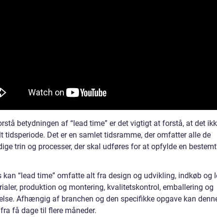
orstå betydningen af “lead time” er det vigtigt at forstå, at det ik
t tidsperiode. Det er en samlet tidsramme, der omfatter alle de
ge trin og processer, der skal udføres for at opfylde en bestemt
s kan “lead time” omfatte alt fra design og udvikling, indkøb og 
ialer, produktion og montering, kvalitetskontrol, emballering og
else. Afhængig af branchen og den specifikke opgave kan denn
 fra få dage til flere måneder.