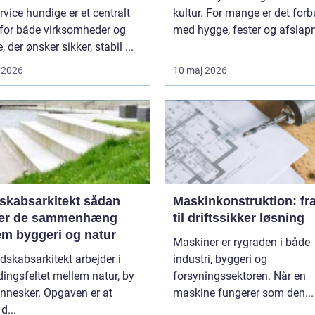
rvice hundige er et centralt
kultur. For mange er det for
for både virksomheder og
med hygge, fester og afslapn
, der ønsker sikker, stabil ...
 2026
10 maj 2026
absarkitekt sådan
Maskinkonstruktion: fra
er de sammenhæng
til driftssikker løsning
em byggeri og natur
Maskiner er rygraden i både
dskabsarkitekt arbejder i
industri, byggeri og
ingsfeltet mellem natur, by
forsyningssektoren. Når en
nnesker. Opgaven er at
maskine fungerer som den...
d...