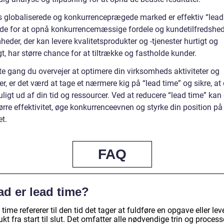
s globaliserede og konkurrenceprægede marked er effektiv “lead
de for at opnå konkurrencemæssige fordele og kundetilfredshed
eder, der kan levere kvalitetsprodukter og -tjenester hurtigt og
gt, har større chance for at tiltrække og fastholde kunder.
e gang du overvejer at optimere din virksomheds aktiviteter og
r, er det værd at tage et nærmere kig på “lead time” og sikre, at 
igt ud af din tid og ressourcer. Ved at reducere “lead time” kan
rre effektivitet, øge konkurrenceevnen og styrke din position på
t.
FAQ
ad er lead time?
time refererer til den tid det tager at fuldføre en opgave eller lev
kt fra start til slut. Det omfatter alle nødvendige trin og processe