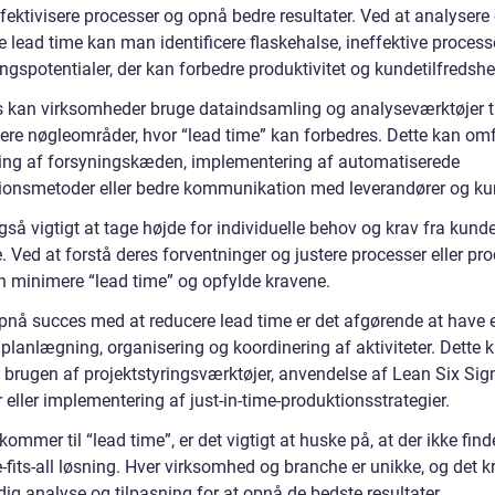
ffektivisere processer og opnå bedre resultater. Ved at analysere
 lead time kan man identificere flaskehalse, ineffektive process
ngspotentialer, der kan forbedre produktivitet og kundetilfredshe
is kan virksomheder bruge dataindsamling og analyseværktøjer ti
icere nøgleområder, hvor “lead time” kan forbedres. Dette kan om
ing af forsyningskæden, implementering af automatiserede
ionsmetoder eller bedre kommunikation med leverandører og ku
gså vigtigt at tage højde for individuelle behov og krav fra kund
. Ved at forstå deres forventninger og justere processer eller pr
 minimere “lead time” og opfylde kravene.
opnå succes med at reducere lead time er det afgørende at have 
 planlægning, organisering og koordinering af aktiviteter. Dette 
 brugen af projektstyringsværktøjer, anvendelse af Lean Six Si
eller implementering af just-in-time-produktionsstrategier.
kommer til “lead time”, er det vigtigt at huske på, at der ikke fin
-fits-all løsning. Hver virksomhed og branche er unikke, og det 
ig analyse og tilpasning for at opnå de bedste resultater.