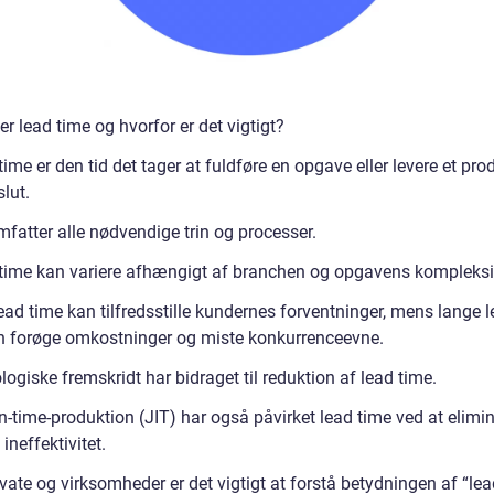
r lead time og hvorfor er det vigtigt?
ime er den tid det tager at fuldføre en opgave eller levere et pro
slut.
mfatter alle nødvendige trin og processer.
time kan variere afhængigt af branchen og opgavens kompleksit
ead time kan tilfredsstille kundernes forventninger, mens lange 
n forøge omkostninger og miste konkurrenceevne.
ogiske fremskridt har bidraget til reduktion af lead time.
n-time-produktion (JIT) har også påvirket lead time ved at elimi
 ineffektivitet.
ate og virksomheder er det vigtigt at forstå betydningen af “lea