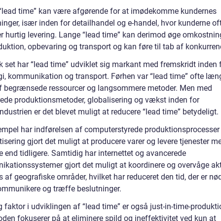
 “lead time” kan være afgørende for at imødekomme kundernes
inger, især inden for detailhandel og e-handel, hvor kunderne of
er hurtig levering. Lange “lead time” kan derimod øge omkostnin
duktion, opbevaring og transport og kan føre til tab af konkurre
k set har “lead time” udviklet sig markant med fremskridt inden 
gi, kommunikation og transport. Førhen var “lead time” ofte læn
f begrænsede ressourcer og langsommere metoder. Men med
ede produktionsmetoder, globalisering og vækst inden for
industrien er det blevet muligt at reducere “lead time” betydeligt.
empel har indførelsen af computerstyrede produktionsprocesser
sering gjort det muligt at producere varer og levere tjenester m
e end tidligere. Samtidig har internettet og avancerede
kationssystemer gjort det muligt at koordinere og overvåge akti
 af geografiske områder, hvilket har reduceret den tid, der er n
kommunikere og træffe beslutninger.
g faktor i udviklingen af “lead time” er også just-in-time-produkti
den fokuserer på at eliminere spild og ineffektivitet ved kun at