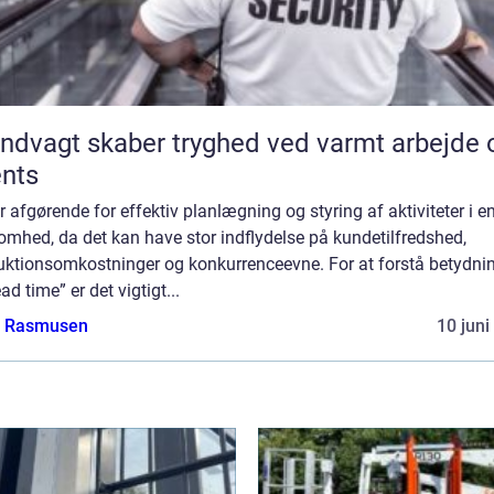
ndvagt skaber tryghed ved varmt arbejde 
nts
r afgørende for effektiv planlægning og styring af aktiviteter i e
omhed, da det kan have stor indflydelse på kundetilfredshed,
uktionsomkostninger og konkurrenceevne. For at forstå betydni
ead time” er det vigtigt...
a Rasmusen
10 juni