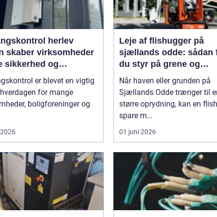
ngskontrol herlev
Leje af flishugger på
n skaber virksomheder
sjællands odde: sådan 
e sikkerhed og
du styr på grene og
bilitet
haveaffald
skontrol er blevet en vigtig
Når haven eller grunden på
f hverdagen for mange
Sjællands Odde trænger til e
mheder, boligforeninger og
større oprydning, kan en flis
spare m...
i 2026
01 juni 2026