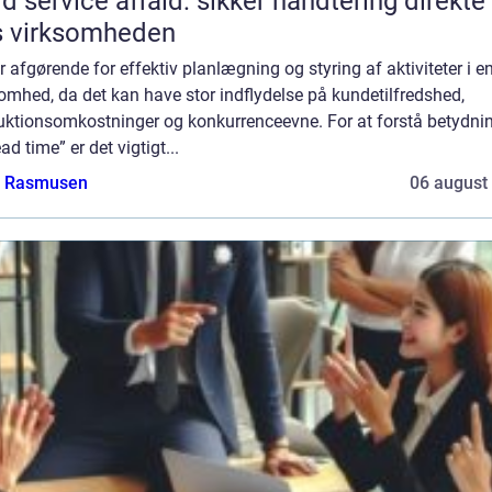
ld service affald: sikker håndtering direkte
s virksomheden
r afgørende for effektiv planlægning og styring af aktiviteter i e
omhed, da det kan have stor indflydelse på kundetilfredshed,
uktionsomkostninger og konkurrenceevne. For at forstå betydni
ead time” er det vigtigt...
a Rasmusen
06 august