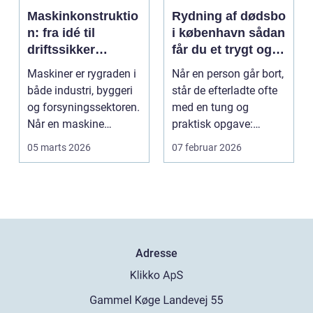
Maskinkonstruktio
Rydning af dødsbo
n: fra idé til
i københavn sådan
driftssikker
får du et trygt og
løsning
effektivt forløb
Maskiner er rygraden i
Når en person går bort,
både industri, byggeri
står de efterladte ofte
og forsyningssektoren.
med en tung og
Når en maskine
praktisk opgave:
fungerer som den...
rydning af bolig, so...
05 marts 2026
07 februar 2026
Adresse