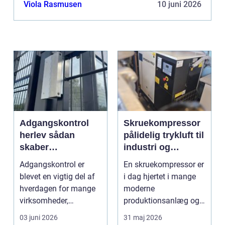
og kvas omdannes til brugbar flis direkte på
Viola Rasmusen
10 juni 2026
stedet. Fler...
Adgangskontrol
Skruekompressor
herlev sådan
pålidelig trykluft til
skaber
industri og
virksomheder
værksted
Adgangskontrol er
En skruekompressor er
bedre sikkerhed
blevet en vigtig del af
i dag hjertet i mange
og fleksibilitet
hverdagen for mange
moderne
virksomheder,
produktionsanlæg og
boligforeninger og
autoværksteder. Når
03 juni 2026
31 maj 2026
insti...
trykluft...