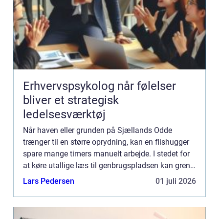
Erhvervspsykolog når følelser
bliver et strategisk
ledelsesværktøj
Når haven eller grunden på Sjællands Odde
trænger til en større oprydning, kan en flishugger
spare mange timers manuelt arbejde. I stedet for
at køre utallige læs til genbrugspladsen kan grene
og kvas omdannes til brugbar flis direkte på
Lars Pedersen
01 juli 2026
stedet. Fler...