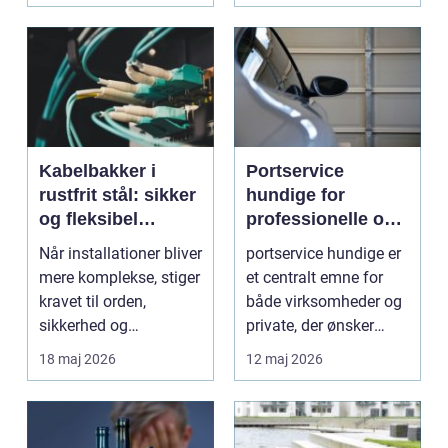
Kabelbakker i
Portservice
rustfrit stål: sikker
hundige for
og fleksibel
professionelle og
kabelføring
private kunder
Når installationer bliver
portservice hundige er
mere komplekse, stiger
et centralt emne for
kravet til orden,
både virksomheder og
sikkerhed og
private, der ønsker
fleksibilitet i kabe...
sikker, stabil ...
18 maj 2026
12 maj 2026