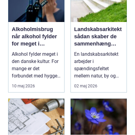
Alkoholmisbrug
Landskabsarkitekt
når alkohol fylder
sådan skaber de
for meget i
sammenhæng
hverdagen
mellem byggeri og
Alkohol fylder meget i
En landskabsarkitekt
natur
den danske kultur. For
arbejder i
mange er det
spændingsfeltet
forbundet med hygge,
mellem natur, by og
fester og afslapning...
mennesker. Opgaven
10 maj 2026
02 maj 2026
er at forme d...