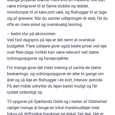
være minigraver til at fjerne stubbe og rødder,
minidumper til at køre jord væk, og flishugger til at tage
sig af grenene. Når du samler udlejningen ét sted, får du
ofte en mere enkel og overskuelig løsning.
– bedre styr på økonomien
Ved fast dagspris på leje er det nemt at overskue
budgettet. Flere udlejere giver også bedre priser ved leje
over flere dage, hvilket kan være relevant ved større
rydningsopgaver og haveprojekter.
For mange giver det mest mening at samle de større
beskærings- og rydningsopgaver én eller to gange om
året og så leje en flishugger i en kort, intensiv periode.
På den måde udnytter du lejen bedst muligt og får
ryddet ordentligt op.
Til opgaver på Sjællands Odde og i resten af Odsherred
vælger mange at bruge en lokal maskinudlejer med
fokus på driftssikre maskiner og enkel, fair leje. Her er