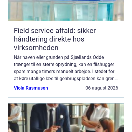
Field service affald: sikker
håndtering direkte hos
virksomheden
Når haven eller grunden på Sjællands Odde
trænger til en større oprydning, kan en flishugger
spare mange timers manuelt arbejde. I stedet for
at køre utallige læs til genbrugspladsen kan grene
og kvas omdannes til brugbar flis direkte på
Viola Rasmusen
06 august 2026
stedet. Fler...