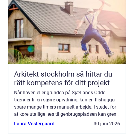
Arkitekt stockholm så hittar du
rätt kompetens för ditt projekt
Når haven eller grunden på Sjællands Odde
trænger til en større oprydning, kan en flishugger
spare mange timers manuelt arbejde. I stedet for
at køre utallige læs til genbrugspladsen kan grene
og kvas omdannes til brugbar flis direkte på
Laura Vestergaard
30 juni 2026
stedet. Fler...