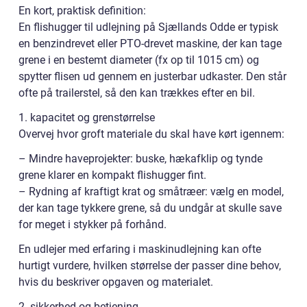
En kort, praktisk definition:
En flishugger til udlejning på Sjællands Odde er typisk
en benzindrevet eller PTO-drevet maskine, der kan tage
grene i en bestemt diameter (fx op til 1015 cm) og
spytter flisen ud gennem en justerbar udkaster. Den står
ofte på trailerstel, så den kan trækkes efter en bil.
1. kapacitet og grenstørrelse
Overvej hvor groft materiale du skal have kørt igennem:
– Mindre haveprojekter: buske, hækafklip og tynde
grene klarer en kompakt flishugger fint.
– Rydning af kraftigt krat og småtræer: vælg en model,
der kan tage tykkere grene, så du undgår at skulle save
for meget i stykker på forhånd.
En udlejer med erfaring i maskinudlejning kan ofte
hurtigt vurdere, hvilken størrelse der passer dine behov,
hvis du beskriver opgaven og materialet.
2. sikkerhed og betjening