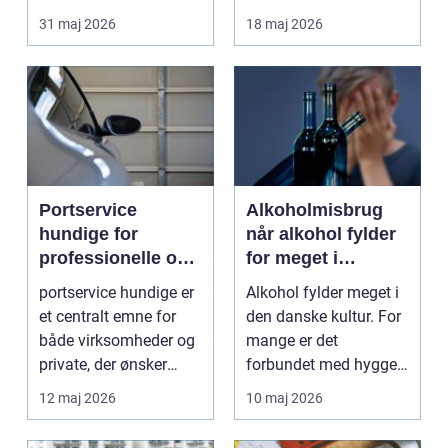
autoværksteder. Når
fleksibilitet i kabe...
31 maj 2026
18 maj 2026
trykluft...
Portservice
Alkoholmisbrug
hundige for
når alkohol fylder
professionelle og
for meget i
private kunder
hverdagen
portservice hundige er
Alkohol fylder meget i
et centralt emne for
den danske kultur. For
både virksomheder og
mange er det
private, der ønsker
forbundet med hygge,
sikker, stabil ...
fester og afslapning...
12 maj 2026
10 maj 2026