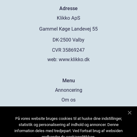
Adresse
web:
www.klikko.dk
Menu
Annoncering
Om os
Cookies
På vores website bruges cookies til at huske dine indstillinger,
Kontakt os
statistik og personalisering af indhold og annoncer. Denne
Sitemap
information deles med tredjepart. Ved fortsat brug af websiden
godkender du cookiepolitikken.