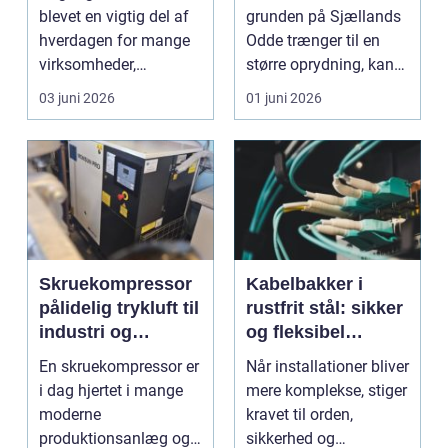
bedre sikkerhed
haveaffald
blevet en vigtig del af
grunden på Sjællands
og fleksibilitet
hverdagen for mange
Odde trænger til en
virksomheder,
større oprydning, kan
boligforeninger og
en flishugger spare
03 juni 2026
01 juni 2026
insti...
m...
Skruekompressor
Kabelbakker i
pålidelig trykluft til
rustfrit stål: sikker
industri og
og fleksibel
værksted
kabelføring
En skruekompressor er
Når installationer bliver
i dag hjertet i mange
mere komplekse, stiger
moderne
kravet til orden,
produktionsanlæg og
sikkerhed og