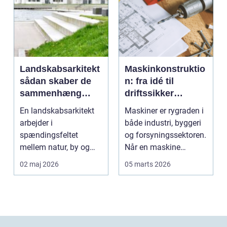
Landskabsarkitekt
Maskinkonstruktio
sådan skaber de
n: fra idé til
sammenhæng
driftssikker
mellem byggeri og
løsning
En landskabsarkitekt
Maskiner er rygraden i
natur
arbejder i
både industri, byggeri
spændingsfeltet
og forsyningssektoren.
mellem natur, by og
Når en maskine
mennesker. Opgaven
fungerer som den...
02 maj 2026
05 marts 2026
er at forme d...