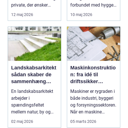
private, der ønsker
forbundet med hygge,
sikker, stabil ...
fester og afslapning...
12 maj 2026
10 maj 2026
Landskabsarkitekt
Maskinkonstruktio
sådan skaber de
n: fra idé til
sammenhæng
driftssikker
mellem byggeri og
løsning
En landskabsarkitekt
Maskiner er rygraden i
natur
arbejder i
både industri, byggeri
spændingsfeltet
og forsyningssektoren.
mellem natur, by og
Når en maskine
mennesker. Opgaven
fungerer som den...
02 maj 2026
05 marts 2026
er at forme d...