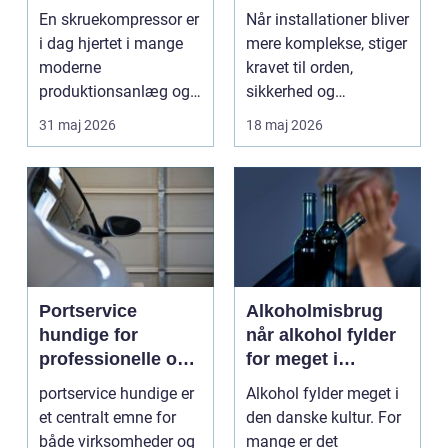
værksted
kabelføring
En skruekompressor er
Når installationer bliver
i dag hjertet i mange
mere komplekse, stiger
moderne
kravet til orden,
produktionsanlæg og
sikkerhed og
autoværksteder. Når
fleksibilitet i kabe...
31 maj 2026
18 maj 2026
trykluft...
Portservice
Alkoholmisbrug
hundige for
når alkohol fylder
professionelle og
for meget i
private kunder
hverdagen
portservice hundige er
Alkohol fylder meget i
et centralt emne for
den danske kultur. For
både virksomheder og
mange er det