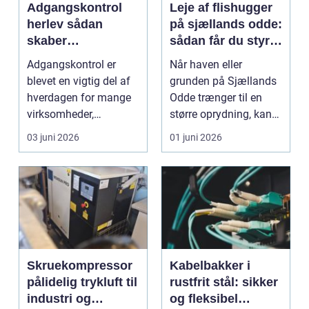
Adgangskontrol
Leje af flishugger
herlev sådan
på sjællands odde:
skaber
sådan får du styr
virksomheder
på grene og
Adgangskontrol er
Når haven eller
bedre sikkerhed
haveaffald
blevet en vigtig del af
grunden på Sjællands
og fleksibilitet
hverdagen for mange
Odde trænger til en
virksomheder,
større oprydning, kan
boligforeninger og
en flishugger spare
03 juni 2026
01 juni 2026
insti...
m...
Skruekompressor
Kabelbakker i
pålidelig trykluft til
rustfrit stål: sikker
industri og
og fleksibel