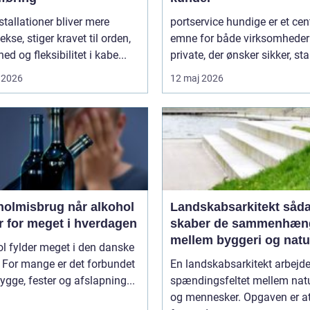
stallationer bliver mere
portservice hundige er et cen
kse, stiger kravet til orden,
emne for både virksomheder
hed og fleksibilitet i kabe...
private, der ønsker sikker, stab
 2026
12 maj 2026
isbrug når alkohol
Landskabsarkitekt sådan
r for meget i hverdagen
skaber de sammenhæn
mellem byggeri og natu
l fylder meget i den danske
. For mange er det forbundet
En landskabsarkitekt arbejde
gge, fester og afslapning...
spændingsfeltet mellem natu
og mennesker. Opgaven er a