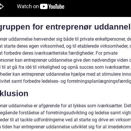
gruppen for entreprenør uddanne
enør uddannelse henvender sig både til private enkeltpersoner, d
t starte deres egen virksomhed, og til etablerede virksomheder, 
at forbedre deres iværksætteriske færdigheder. For private
ersoner kan entreprenør uddannelse give den nødvendige viden 
id til at gå fra idé til virkelighed og opnå succes som iværksætter.
heder kan entreprenør uddannelse hjælpe med at stimulere inno
tivitet samt forbedre ledelses- og forretningsplanlægningsfærdi
klusion
enør uddannelse er afgørende for at lykkes som iværksætter. Det
egående forståelse af forretningsudvikling og ledelse samt vigt
der til at tackle udfordringerne ved at starte og drive en virkso
tiden har entreprenør uddannelse udviklet sig for at imødeko