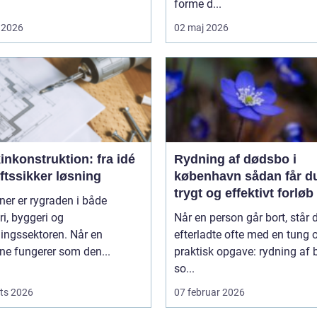
forme d...
 2026
02 maj 2026
nkonstruktion: fra idé
Rydning af dødsbo i
riftssikker løsning
københavn sådan får du et
trygt og effektivt forløb
er er rygraden i både
ri, byggeri og
Når en person går bort, står 
ingssektoren. Når en
efterladte ofte med en tung 
ne fungerer som den...
praktisk opgave: rydning af b
so...
ts 2026
07 februar 2026