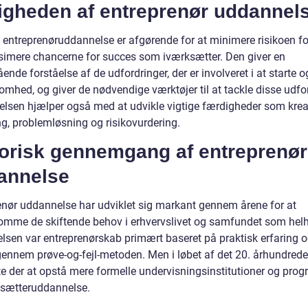
tigheden af entreprenør uddannel
d entreprenøruddannelse er afgørende for at minimere risikoen fo
imere chancerne for succes som iværksætter. Den giver en
nde forståelse af de udfordringer, der er involveret i at starte o
omhed, og giver de nødvendige værktøjer til at tackle disse udfor
lsen hjælper også med at udvikle vigtige færdigheder som krea
g, problemløsning og risikovurdering.
torisk gennemgang af entreprenør
annelse
enør uddannelse har udviklet sig markant gennem årene for at
mme de skiftende behov i erhvervslivet og samfundet som helh
lsen var entreprenørskab primært baseret på praktisk erfaring 
gennem prøve-og-fejl-metoden. Men i løbet af det 20. århundrede
e der at opstå mere formelle undervisningsinstitutioner og pro
rksætteruddannelse.