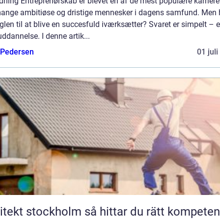
dning Entreprenørskab er blevet en af de mest populære karriere
mange ambitiøse og dristige mennesker i dagens samfund. Men
glen til at blive en succesfuld iværksætter? Svaret er simpelt – 
ddannelse. I denne artik...
 Pedersen
01 jul
t stockholm så hittar du rätt kompetens