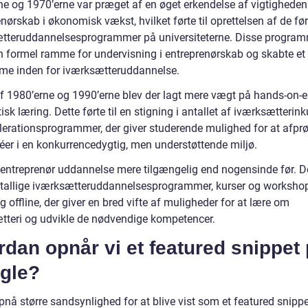
ne og 1970’erne var præget af en øget erkendelse af vigtigheden
nørskab i økonomisk vækst, hvilket førte til oprettelsen af de fø
tteruddannelsesprogrammer på universiteterne. Disse progra
en formel ramme for undervisning i entreprenørskab og skabte et
me inden for iværksætteruddannelse.
 af 1980’erne og 1990’erne blev der lagt mere vægt på hands-on-e
isk læring. Dette førte til en stigning i antallet af iværksætterin
lerationsprogrammer, der giver studerende mulighed for at afpr
déer i en konkurrencedygtig, men understøttende miljø.
r entreprenør uddannelse mere tilgængelig end nogensinde før. D
utallige iværksætteruddannelsesprogrammer, kurser og worksho
g offline, der giver en bred vifte af muligheder for at lære om
tteri og udvikle de nødvendige kompetencer.
dan opnår vi et featured snippet
gle?
pnå større sandsynlighed for at blive vist som et featured snipp