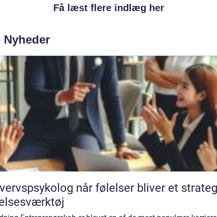
Få læst flere indlæg her
e Nyheder
sykolog når følelser bliver et strategisk
elsesværktøj