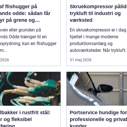
af flishugger på
Skruekompressor pålidelig
lands odde: sådan får
trykluft til industri og
yr på grene og
værksted
affald
ven eller grunden på
En skruekompressor er i dag
nds Odde trænger til en
hjertet i mange moderne
 oprydning, kan en flishugger
produktionsanlæg og
m...
autoværksteder. Når trykluft..
i 2026
31 maj 2026
bakker i rustfrit stål:
Portservice hundige for
r og fleksibel
professionelle og priva
lføring
kunder