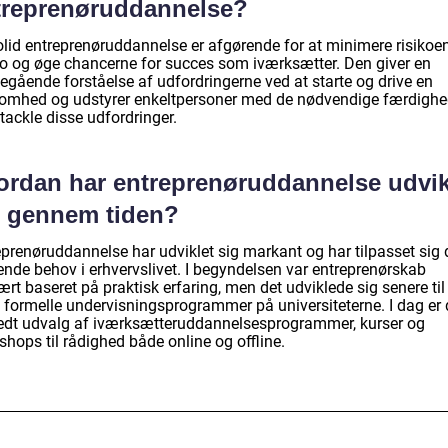
treprenøruddannelse?
olid entreprenøruddannelse er afgørende for at minimere risikoen
ko og øge chancerne for succes som iværksætter. Den giver en
egående forståelse af udfordringerne ved at starte og drive en
somhed og udstyrer enkeltpersoner med de nødvendige færdighe
t tackle disse udfordringer.
ordan har entreprenøruddannelse udvik
g gennem tiden?
eprenøruddannelse har udviklet sig markant og har tilpasset sig 
ende behov i erhvervslivet. I begyndelsen var entreprenørskab
rt baseret på praktisk erfaring, men det udviklede sig senere til
 formelle undervisningsprogrammer på universiteterne. I dag er 
redt udvalg af iværksætteruddannelsesprogrammer, kurser og
hops til rådighed både online og offline.