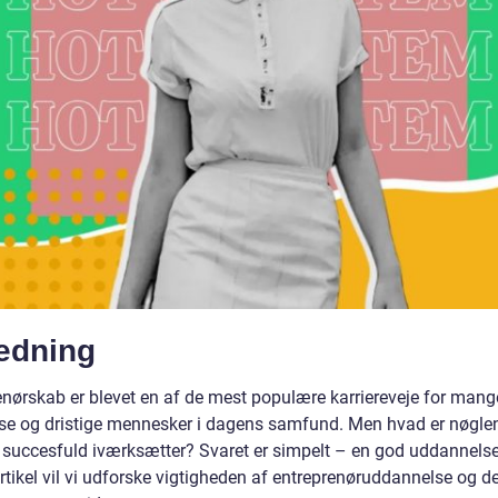
ledning
enørskab er blevet en af de mest populære karriereveje for mang
se og dristige mennesker i dagens samfund. Men hvad er nøglen 
n succesfuld iværksætter? Svaret er simpelt – en god uddannelse.
rtikel vil vi udforske vigtigheden af entreprenøruddannelse og d