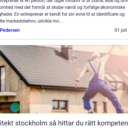
treprenør er en person, der tager initiativ til at starte, lede og dri
somhed med det formål at skabe værdi og forfølge økonomiske
heder. En entreprenør er kendt for sin evne til at identificere og
te markedsbehov, udvikle inn...
 Pedersen
01 jul
t stockholm så hittar du rätt kompetens