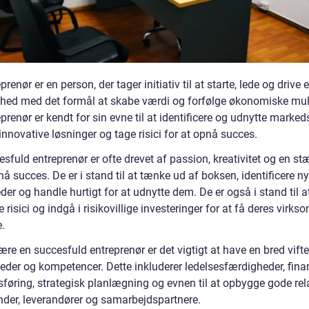
prenør er en person, der tager initiativ til at starte, lede og drive 
hed med det formål at skabe værdi og forfølge økonomiske mul
prenør er kendt for sin evne til at identificere og udnytte marke
innovative løsninger og tage risici for at opnå succes.
sfuld entreprenør er ofte drevet af passion, kreativitet og en stæ
pnå succes. De er i stand til at tænke ud af boksen, identificere n
er og handle hurtigt for at udnytte dem. De er også i stand til a
 risici og indgå i risikovillige investeringer for at få deres virkso
.
ære en succesfuld entreprenør er det vigtigt at have en bred vifte
eder og kompetencer. Dette inkluderer ledelsesfærdigheder, finan
føring, strategisk planlægning og evnen til at opbygge gode rel
der, leverandører og samarbejdspartnere.