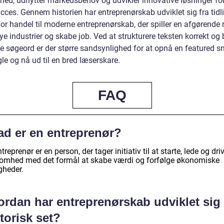
hed, udnytter markedsbehov og udvikler innovative løsninger for
cces. Gennem historien har entreprenørskab udviklet sig fra tidl
or handel til moderne entreprenørskab, der spiller en afgørende ro
e industrier og skabe job. Ved at strukturere teksten korrekt og
te søgeord er der større sandsynlighed for at opnå en featured s
le og nå ud til en bred læserskare.
FAQ
ad er en entreprenør?
treprenør er en person, der tager initiativ til at starte, lede og dri
somhed med det formål at skabe værdi og forfølge økonomiske
gheder.
ordan har entreprenørskab udviklet sig
torisk set?