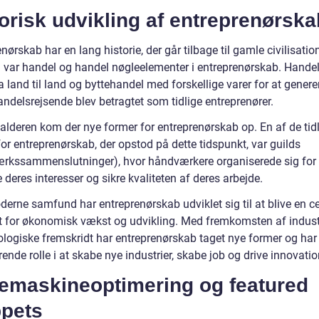
orisk udvikling af entreprenørska
nørskab har en lang historie, der går tilbage til gamle civilisation
n var handel og handel nøgleelementer i entreprenørskab. Han
ra land til land og byttehandel med forskellige varer for at generer
ndelsrejsende blev betragtet som tidlige entreprenører.
lalderen kom der nye former for entreprenørskab op. En af de tid
or entreprenørskab, der opstod på dette tidspunkt, var guilds
rkssammenslutninger), hvor håndværkere organiserede sig for 
 deres interesser og sikre kvaliteten af deres arbejde.
derne samfund har entreprenørskab udviklet sig til at blive en ce
ft for økonomisk vækst og udvikling. Med fremkomsten af industr
ologiske fremskridt har entreprenørskab taget nye former og har 
ende rolle i at skabe nye industrier, skabe job og drive innovatio
emaskineoptimering og featured
ppets