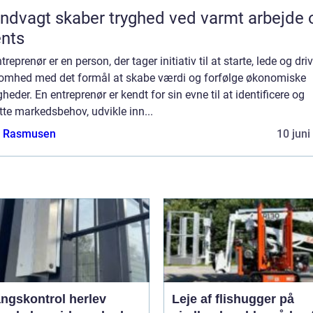
ndvagt skaber tryghed ved varmt arbejde 
nts
treprenør er en person, der tager initiativ til at starte, lede og dri
somhed med det formål at skabe værdi og forfølge økonomiske
heder. En entreprenør er kendt for sin evne til at identificere og
te markedsbehov, udvikle inn...
a Rasmusen
10 juni
ngskontrol herlev
Leje af flishugger på