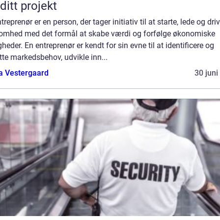
 ditt projekt
treprenør er en person, der tager initiativ til at starte, lede og dri
somhed med det formål at skabe værdi og forfølge økonomiske
heder. En entreprenør er kendt for sin evne til at identificere og
te markedsbehov, udvikle inn...
a Vestergaard
30 juni