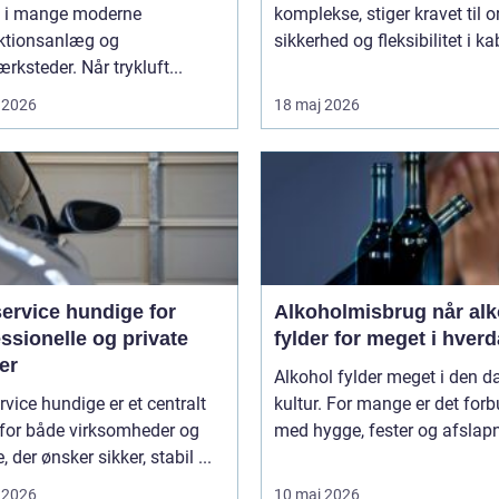
et i mange moderne
komplekse, stiger kravet til o
ktionsanlæg og
sikkerhed og fleksibilitet i kab
rksteder. Når trykluft...
 2026
18 maj 2026
ervice hundige for
Alkoholmisbrug når alkohol
ssionelle og private
fylder for meget i hver
er
Alkohol fylder meget i den d
rvice hundige er et centralt
kultur. For mange er det for
for både virksomheder og
med hygge, fester og afslapn
, der ønsker sikker, stabil ...
 2026
10 maj 2026