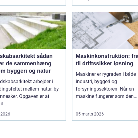
absarkitekt sådan
Maskinkonstruktion: fra
er de sammenhæng
til driftssikker løsning
em byggeri og natur
Maskiner er rygraden i både
dskabsarkitekt arbejder i
industri, byggeri og
ingsfeltet mellem natur, by
forsyningssektoren. Når en
nnesker. Opgaven er at
maskine fungerer som den...
d...
 2026
05 marts 2026