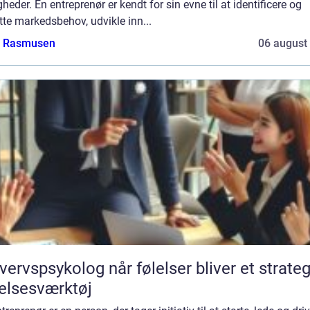
heder. En entreprenør er kendt for sin evne til at identificere og
te markedsbehov, udvikle inn...
a Rasmusen
06 august
sykolog når følelser bliver et strategisk
elsesværktøj