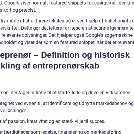
d. Google viser normalt featured snippets for spørgsmål, der ka
s kort og præcist.
tiv måde at strukturere teksten på er ved hjælp af bullet points 
rskrifter. Dette gør det lettere for læseren at scanne igennem t
e relevante oplysninger. Det hjælper også Google’s søgemaskine
ndholdet og viser det som en featured snippet, når det er relevant
eprenør – Definition og historisk
kling af entreprenørskab
son, der tager initiativ til at starte, lede og drive en virksomhed.
tegnet ved evnen til at identificere og udnytte markedsbehov og
ve løsninger.
 af passion, kreativitet og en stærk vilje til succes.
r færdigheder som ledelse, finansiering og markedsføring.