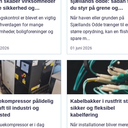
n skaber virksomheder
sjællands odde: sådan 
e sikkerhed og
du styr på grene og
bilitet
haveaffald
skontrol er blevet en vigtig
Når haven eller grunden på
f hverdagen for mange
Sjællands Odde trænger til e
mheder, boligforeninger og
større oprydning, kan en flis
spare m...
i 2026
01 juni 2026
ompressor pålidelig
Kabelbakker i rustfrit st
uft til industri og
sikker og fleksibel
sted
kabelføring
ruekompressor er i dag
Når installationer bliver mere