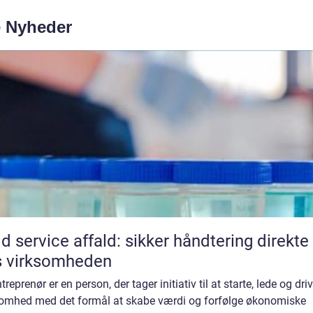
e Nyheder
ld service affald: sikker håndtering direkte
s virksomheden
treprenør er en person, der tager initiativ til at starte, lede og dri
somhed med det formål at skabe værdi og forfølge økonomiske