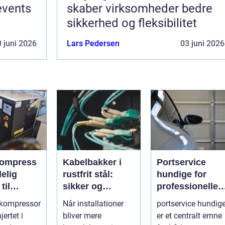
events
skaber virksomheder bedre
sikkerhed og fleksibilitet
 juni 2026
Lars Pedersen
03 juni 2026
kompress
Kabelbakker i
Portservice
rustfrit stål:
hundige for
til
sikker og
professionelle
i og
fleksibel
og private
ekompressor
Når installationer
portservice hundig
ed
kabelføring
kunder
jertet i
bliver mere
er et centralt emne