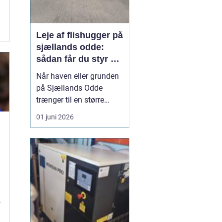
Leje af flishugger på
sjællands odde:
sådan får du styr på
grene og haveaffald
Når haven eller grunden
på Sjællands Odde
trænger til en større
oprydning, kan en
01 juni 2026
flishugger spare mange
timers manuelt arbejde. I
stedet for at køre utallige
læs til genbrugspladsen
t
kan grene og kvas
omdannes til brugbar flis
direkte på stedet. Fler...