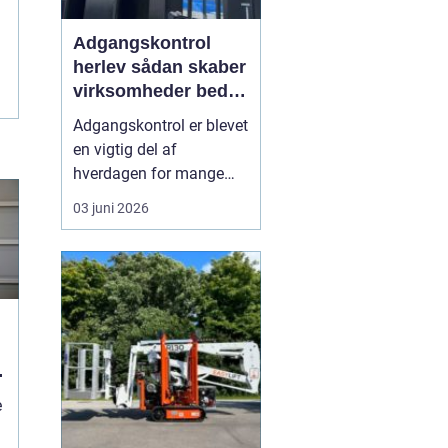
Adgangskontrol
herlev sådan skaber
virksomheder bedre
sikkerhed og
Adgangskontrol er blevet
fleksibilitet
en vigtig del af
hverdagen for mange
virksomheder,
03 juni 2026
boligforeninger og
institutioner i og omkring
Herlev. Hvor man
tidligere delte fysiske
nøgler ud, vælger flere i
dag digitale systemer,
hvor adgang styres med
kort, brikker e...
e