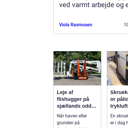
ved varmt arbejde og 
Viola Rasmusen
10
Leje af
Skrue
flishugger på
or pålidelig
sjællands odde:
trykluft 
sådan får du
industr
Når haven eller
En skru
styr på grene og
værkst
grunden på
er i dag h
haveaffald