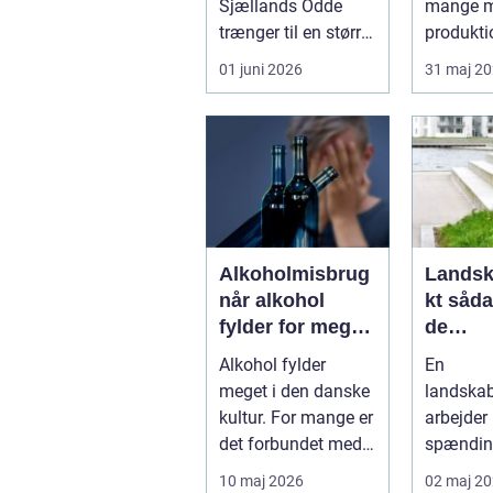
Sjællands Odde
mange m
trænger til en større
produkt
oprydning, kan en
og autov
01 juni 2026
31 maj 2
flishugger spare m...
Når tryklu
Alkoholmisbrug
Landsk
når alkohol
kt sådan skaber
fylder for meget
de
i hverdagen
samme
Alkohol fylder
En
mellem
meget i den danske
landskab
og nat
kultur. For mange er
arbejder 
det forbundet med
spænding
hygge, fester og
mellem n
10 maj 2026
02 maj 2