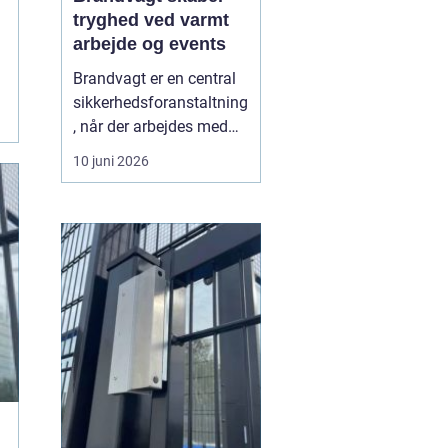
tryghed ved varmt
arbejde og events
Brandvagt er en central
sikkerhedsforanstaltning
, når der arbejdes med
åben ild, svejsning eller
10 juni 2026
andre former for varmt
arbejde, hvor der er
forhøjet risiko for brand.
Mange projekter og
arrangementer kan ikke
gennemføres forsvarligt
uden en tilstede...