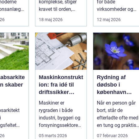
oderne
komplekse, stiger
for både
ionsanlæg
kravet til orden,
virksomheder og
ærksteder.
sikkerhed og
private, der ønsker
026
18 maj 2026
12 maj 2026
ft...
fleksibilitet i kabe...
sikker, stabil ...
absarkite
Maskinkonstrukt
Rydning af
ion: fra idé til
dødsbo i
driftssikker
københavn
nhæng
løsning
sådan får du et
Maskiner er
Når en person går
 byggeri
trygt og effektiv
sarkitekt
rygraden i både
bort, står de
ur
forløb
i
industri, byggeri og
efterladte ofte med
sfeltet
forsyningssektoren.
en tung og praktisk
atur, by og
Når en maskine
opgave: rydning af
026
05 marts 2026
07 februar 2026