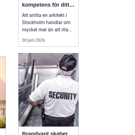
kompetens för ditt
projekt
Att anlita en arkitekt i
Stockholm handlar om
mycket mer än att rita
väggar och fönster. En
30 juni 2026
bra arkitekt väver ihop
funktion, form, ekonomi
och hållbarhet till en
helhet som faktiskt
fungerar i vardagen. I en
stad som växer snabbt,
förtätas och förän...
Brandvagt skaber