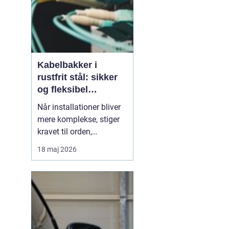
Kabelbakker i
rustfrit stål: sikker
og fleksibel
kabelføring
Når installationer bliver
mere komplekse, stiger
kravet til orden,
sikkerhed og fleksibilitet
18 maj 2026
i kabelføringen. Her
spiller kabelbakker en
central rolle. En
gennemtænkt løsning
mindsker risikoen for
kabelbrud, driftsst...