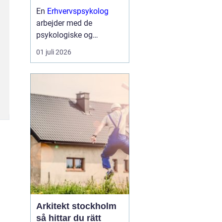
ledelsesværktøj
En
Erhvervspsykolog
arbejder med de
psykologiske og
følelsesmæssige
01 juli 2026
dynamikker, der påvirker
arbejdet i virksomheder
og organisationer. Målet
er ikke terapi i klassisk
forstand, men at styrke
ledelse, samarb...
Arkitekt stockholm
så hittar du rätt