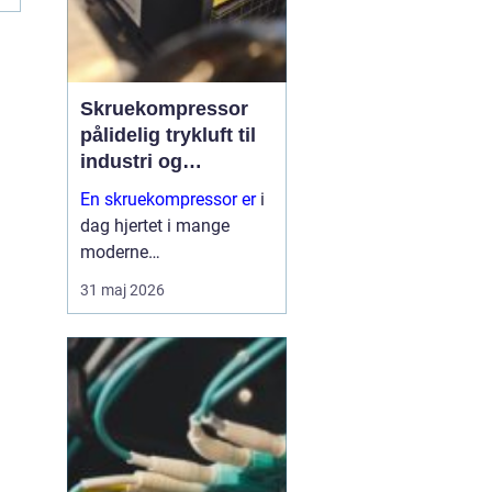
Skruekompressor
pålidelig trykluft til
industri og
værksted
En skruekompressor er
i
dag hjertet i mange
moderne
produktionsanlæg og
31 maj 2026
autoværksteder. Når
trykluftbehovet er højt,
og driften kører mange
timer i døgnet, er en
simpel
stempelkompressor
sjælde...