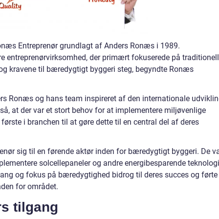
onæs Entreprenør grundlagt af Anders Ronæs i 1989.
 entreprenørvirksomhed, der primært fokuserede på traditionel
og kravene til bæredygtigt byggeri steg, begyndte Ronæs
rs Ronæs og hans team inspireret af den internationale udvikli
så, at der var et stort behov for at implementere miljøvenlige
første i branchen til at gøre dette til en central del af deres
nør sig til en førende aktør inden for bæredygtigt byggeri. De v
implementere solcellepaneler og andre energibesparende teknologi
lgang og fokus på bæredygtighed bidrog til deres succes og førte t
nden for området.
s tilgang