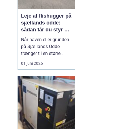
Leje af flishugger på
sjællands odde:
sådan får du styr på
grene og haveaffald
Når haven eller grunden
på Sjællands Odde
trænger til en større
oprydning, kan en
01 juni 2026
flishugger spare mange
timers manuelt arbejde. I
stedet for at køre utallige
læs til genbrugspladsen
t
kan grene og kvas
omdannes til brugbar flis
direkte på stedet. Fler...