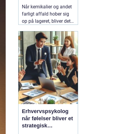
virksomheden
Når kemikalier og andet
farligt affald hober sig
op på lageret, bliver det
hurtigt en
sikkerhedsrisiko. Mange
virksomheder,
laboratorier og
uddannelsesinstitutioner
mangler tid, viden eller
udstyr til at håndtere det
korrekt. Her
06 august
2026
Erhvervspsykolog
når følelser bliver et
strategisk
ledelsesværktøj