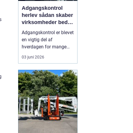
Adgangskontrol
herlev sådan skaber
s
virksomheder bedre
sikkerhed og
Adgangskontrol er blevet
fleksibilitet
en vigtig del af
hverdagen for mange
virksomheder,
03 juni 2026
boligforeninger og
institutioner i og omkring
Herlev. Hvor man
g
tidligere delte fysiske
nøgler ud, vælger flere i
dag digitale systemer,
hvor adgang styres med
kort, brikker e...