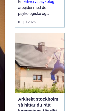
En
Erhvervspsykolog
arbejder med de
psykologiske og
følelsesmæssige
01 juli 2026
dynamikker, der påvirker
arbejdet i virksomheder
og organisationer. Målet
er ikke terapi i klassisk
forstand, men at styrke
ledelse, samarb...
Arkitekt stockholm
så hittar du rätt