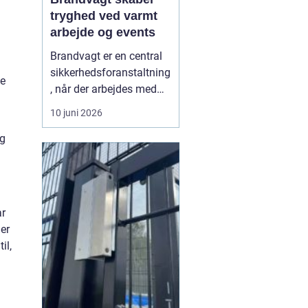
tryghed ved varmt
arbejde og events
Brandvagt er en central
sikkerhedsforanstaltning
le
, når der arbejdes med
åben ild, svejsning eller
10 juni 2026
andre former for varmt
ng
arbejde, hvor der er
forhøjet risiko for brand.
Mange projekter og
arrangementer kan ikke
gennemføres forsvarligt
ar
uden en tilstede...
er
il,