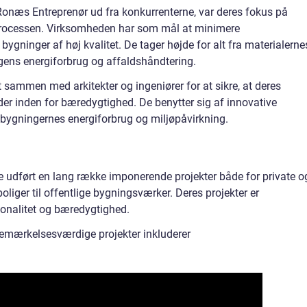
te Ronæs Entreprenør ud fra konkurrenterne, var deres fokus på
processen. Virksomheden har som mål at minimere
ygninger af høj kvalitet. De tager højde for alt fra materialerne
ngens energiforbrug og affaldshåndtering.
sammen med arkitekter og ingeniører for at sikre, at deres
der inden for bæredygtighed. De benytter sig af innovative
r bygningernes energiforbrug og miljøpåvirkning.
udført en lang række imponerende projekter både for private o
oliger til offentlige bygningsværker. Deres projekter er
ionalitet og bæredygtighed.
emærkelsesværdige projekter inkluderer