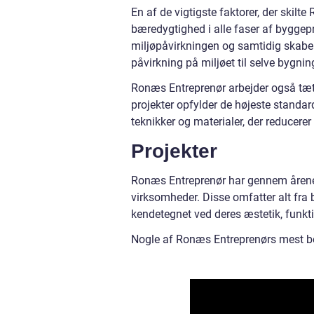
En af de vigtigste faktorer, der skil
bæredygtighed i alle faser af bygge
miljøpåvirkningen og samtidig skabe b
påvirkning på miljøet til selve bygni
Ronæs Entreprenør arbejder også tæt 
projekter opfylder de højeste standar
teknikker og materialer, der reducere
Projekter
Ronæs Entreprenør har gennem årene 
virksomheder. Disse omfatter alt fra b
kendetegnet ved deres æstetik, funkt
Nogle af Ronæs Entreprenørs mest b