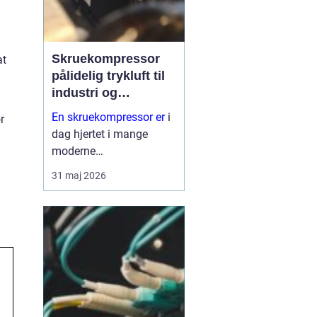
Skruekompressor
at
pålidelig trykluft til
industri og
værksted
En skruekompressor er
i
r
dag hjertet i mange
moderne
produktionsanlæg og
31 maj 2026
autoværksteder. Når
trykluftbehovet er højt,
og driften kører mange
timer i døgnet, er en
simpel
stempelkompressor
sjælde...