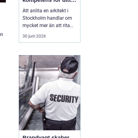
kompetens för ditt
projekt
Att anlita en arkitekt i
Stockholm handlar om
mycket mer än att rita
väggar och fönster. En
en
30 juni 2026
bra arkitekt väver ihop
funktion, form, ekonomi
och hållbarhet till en
helhet som faktiskt
fungerar i vardagen. I en
stad som växer snabbt,
förtätas och förän...
Brandvagt skaber