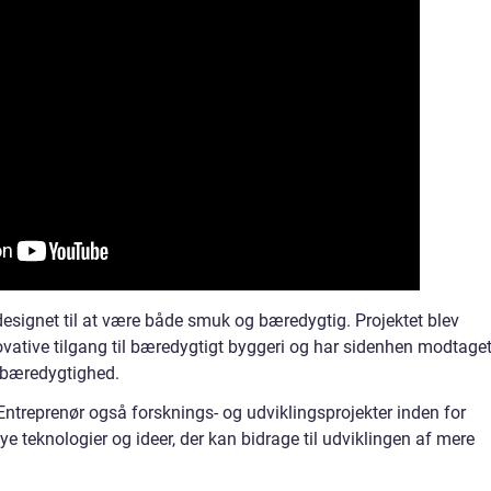
designet til at være både smuk og bæredygtig. Projektet blev
vative tilgang til bæredygtigt byggeri og har sidenhen modtage
r bæredygtighed.
Entreprenør også forsknings- og udviklingsprojekter inden for
ye teknologier og ideer, der kan bidrage til udviklingen af mere