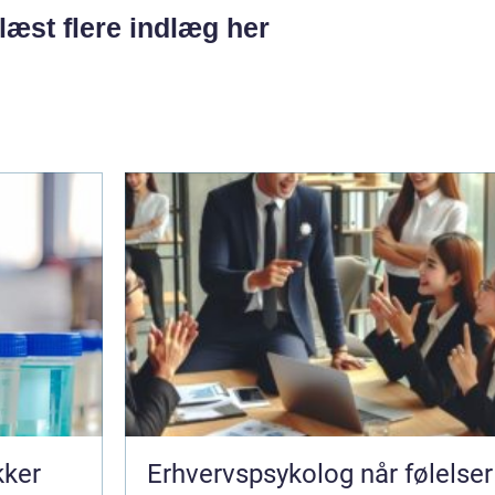
læst flere indlæg her
kker
Erhvervspsykolog når følelser