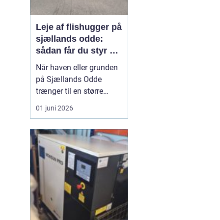
Leje af flishugger på
sjællands odde:
sådan får du styr på
grene og haveaffald
Når haven eller grunden
på Sjællands Odde
trænger til en større
oprydning, kan en
01 juni 2026
flishugger spare mange
timers manuelt arbejde. I
stedet for at køre utallige
læs til genbrugspladsen
kan grene og kvas
omdannes til brugbar flis
direkte på stedet. Fler...