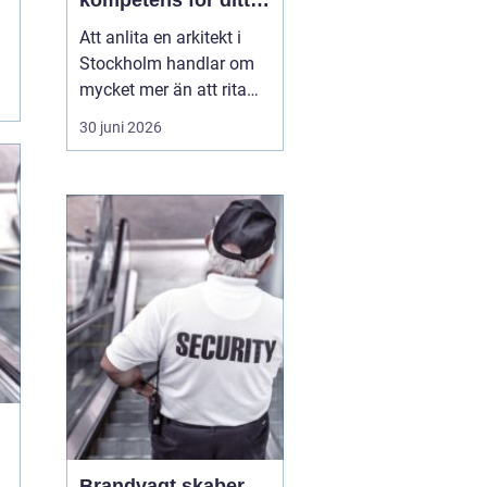
kompetens för ditt
projekt
Att anlita en arkitekt i
Stockholm handlar om
mycket mer än att rita
väggar och fönster. En
30 juni 2026
bra arkitekt väver ihop
funktion, form, ekonomi
och hållbarhet till en
helhet som faktiskt
fungerar i vardagen. I en
stad som växer snabbt,
förtätas och förän...
Brandvagt skaber