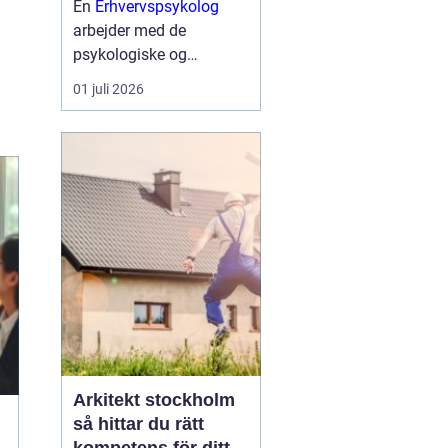
En
Erhvervspsykolog
arbejder med de
psykologiske og
følelsesmæssige
01 juli 2026
dynamikker, der påvirker
arbejdet i virksomheder
og organisationer. Målet
er ikke terapi i klassisk
forstand, men at styrke
ledelse, samarb...
Arkitekt stockholm
så hittar du rätt