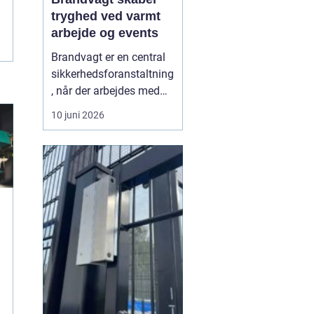
tryghed ved varmt
arbejde og events
Brandvagt er en central
sikkerhedsforanstaltning
, når der arbejdes med
åben ild, svejsning eller
10 juni 2026
andre former for varmt
arbejde, hvor der er
forhøjet risiko for brand.
Mange projekter og
arrangementer kan ikke
gennemføres forsvarligt
uden en tilstede...