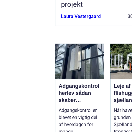
projekt
Laura Vestergaard
30
Adgangskontrol
Leje af
herlev sådan
flishug
skaber
sjælla
virksomheder
sådan 
Adgangskontrol er
Når have
bedre sikkerhed
styr på
blevet en vigtig del
grunden
og fleksibilitet
haveaf
af hverdagen for
Sjællan
mange
trænger t