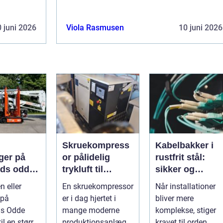
 juni 2026
Viola Rasmusen
10 juni 2026
Skruekompress
Kabelbakker i
ger på
or pålidelig
rustfrit stål:
nds odde:
trykluft til
sikker og
får du
industri og
fleksibel
n eller
En skruekompressor
Når installationer
 grene og
værksted
kabelføring
 på
er i dag hjertet i
bliver mere
fald
ds Odde
mange moderne
komplekse, stiger
il en større
produktionsanlæg
kravet til orden,