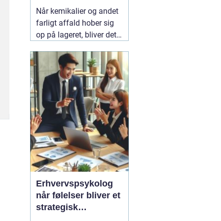
virksomheden
Når kemikalier og andet
farligt affald hober sig
op på lageret, bliver det
hurtigt en
sikkerhedsrisiko. Mange
virksomheder,
laboratorier og
uddannelsesinstitutioner
mangler tid, viden eller
udstyr til at håndtere det
korrekt. Her
06 august
2026
Erhvervspsykolog
når følelser bliver et
strategisk
ledelsesværktøj