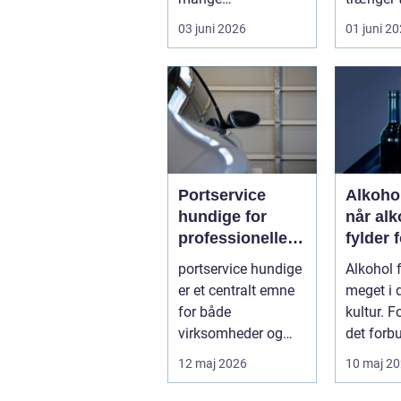
virksomheder,
oprydnin
03 juni 2026
01 juni 2
boligforeninger og
flishugge
insti...
Portservice
Alkoho
hundige for
når alk
professionelle
fylder 
og private
i hver
portservice hundige
Alkohol 
kunder
er et centralt emne
meget i 
for både
kultur. 
virksomheder og
det forb
private, der ønsker
hygge, f
12 maj 2026
10 maj 2
sikker, stabil ...
afslapnin