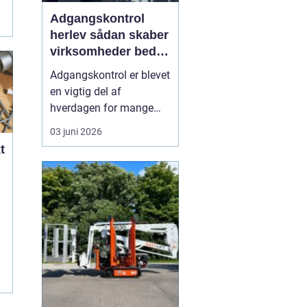
Adgangskontrol
herlev sådan skaber
virksomheder bedre
sikkerhed og
Adgangskontrol er blevet
fleksibilitet
en vigtig del af
hverdagen for mange
virksomheder,
03 juni 2026
boligforeninger og
t
institutioner i og omkring
Herlev. Hvor man
tidligere delte fysiske
nøgler ud, vælger flere i
dag digitale systemer,
hvor adgang styres med
.
kort, brikker e...