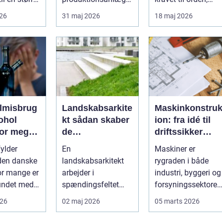
g, kan en
og autoværksteder.
sikkerhed og
026
31 maj 2026
18 maj 2026
r spare m...
Når trykluft...
fleksibilitet i kabe...
lmisbrug
Landskabsarkite
Maskinkonstruk
ohol
kt sådan skaber
ion: fra idé til
for meget
de
driftssikker
dagen
sammenhæng
løsning
fylder
En
Maskiner er
mellem byggeri
den danske
landskabsarkitekt
rygraden i både
og natur
For mange er
arbejder i
industri, byggeri og
undet med
spændingsfeltet
forsyningssektoren
ester og
mellem natur, by og
Når en maskine
026
02 maj 2026
05 marts 2026
g...
mennesker.
fungerer som den...
Opgaven er at