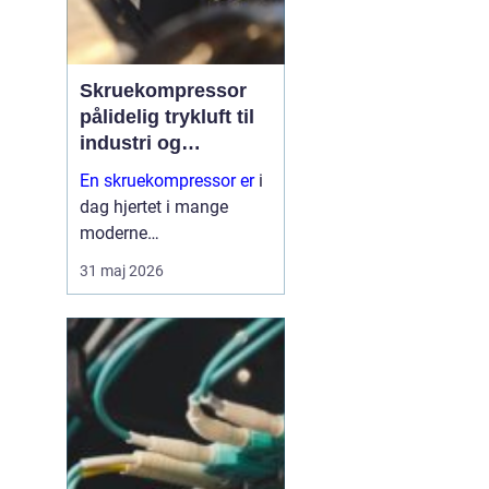
Skruekompressor
pålidelig trykluft til
industri og
værksted
En skruekompressor er
i
dag hjertet i mange
moderne
produktionsanlæg og
31 maj 2026
autoværksteder. Når
trykluftbehovet er højt,
og driften kører mange
timer i døgnet, er en
simpel
stempelkompressor
sjælde...