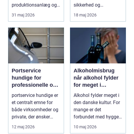
produktionsanlæg og
sikkerhed og
autoværksteder. Når
fleksibilitet i kabe...
31 maj 2026
18 maj 2026
trykluft...
Portservice
Alkoholmisbrug
hundige for
når alkohol fylder
professionelle og
for meget i
private kunder
hverdagen
portservice hundige er
Alkohol fylder meget i
et centralt emne for
den danske kultur. For
både virksomheder og
mange er det
private, der ønsker
forbundet med hygge,
sikker, stabil ...
fester og afslapning...
12 maj 2026
10 maj 2026