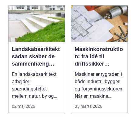
Landskabsarkitekt
Maskinkonstruktio
sådan skaber de
n: fra idé til
sammenhæng
driftssikker
mellem byggeri og
løsning
En landskabsarkitekt
Maskiner er rygraden i
natur
arbejder i
både industri, byggeri
spændingsfeltet
og forsyningssektoren.
mellem natur, by og
Når en maskine
mennesker. Opgaven
fungerer som den...
02 maj 2026
05 marts 2026
er at forme d...