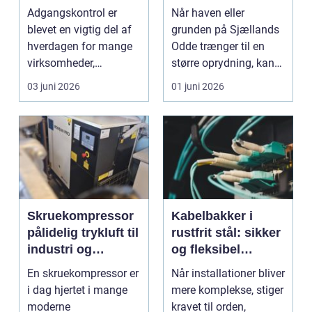
virksomheder
på grene og
Adgangskontrol er
Når haven eller
bedre sikkerhed
haveaffald
blevet en vigtig del af
grunden på Sjællands
og fleksibilitet
hverdagen for mange
Odde trænger til en
virksomheder,
større oprydning, kan
boligforeninger og
en flishugger spare
03 juni 2026
01 juni 2026
insti...
m...
Skruekompressor
Kabelbakker i
pålidelig trykluft til
rustfrit stål: sikker
industri og
og fleksibel
værksted
kabelføring
En skruekompressor er
Når installationer bliver
i dag hjertet i mange
mere komplekse, stiger
moderne
kravet til orden,