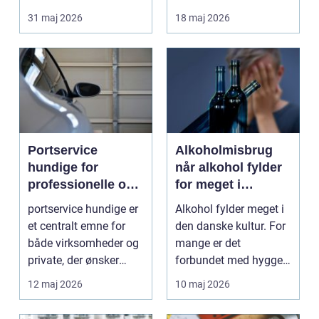
autoværksteder. Når
fleksibilitet i kabe...
31 maj 2026
18 maj 2026
trykluft...
Portservice
Alkoholmisbrug
hundige for
når alkohol fylder
professionelle og
for meget i
private kunder
hverdagen
portservice hundige er
Alkohol fylder meget i
et centralt emne for
den danske kultur. For
både virksomheder og
mange er det
private, der ønsker
forbundet med hygge,
sikker, stabil ...
fester og afslapning...
12 maj 2026
10 maj 2026