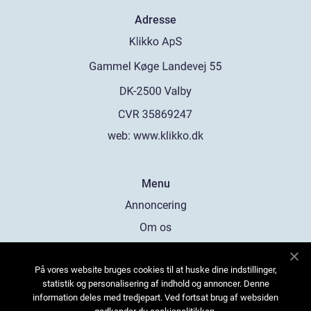
Adresse
web:
www.klikko.dk
Menu
Annoncering
Om os
Cookies
På vores website bruges cookies til at huske dine indstillinger,
Kontakt os
statistik og personalisering af indhold og annoncer. Denne
Sitemap
information deles med tredjepart. Ved fortsat brug af websiden