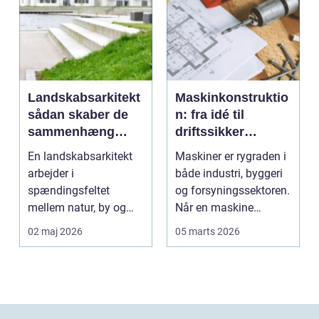
Landskabsarkitekt
Maskinkonstruktio
sådan skaber de
n: fra idé til
sammenhæng
driftssikker
mellem byggeri og
løsning
En landskabsarkitekt
Maskiner er rygraden i
natur
arbejder i
både industri, byggeri
spændingsfeltet
og forsyningssektoren.
mellem natur, by og
Når en maskine
mennesker. Opgaven
fungerer som den...
02 maj 2026
05 marts 2026
er at forme d...