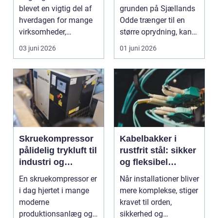
bedre sikkerhed
haveaffald
blevet en vigtig del af
grunden på Sjællands
og fleksibilitet
hverdagen for mange
Odde trænger til en
virksomheder,
større oprydning, kan
boligforeninger og
en flishugger spare
03 juni 2026
01 juni 2026
insti...
m...
Skruekompressor
Kabelbakker i
pålidelig trykluft til
rustfrit stål: sikker
industri og
og fleksibel
værksted
kabelføring
En skruekompressor er
Når installationer bliver
i dag hjertet i mange
mere komplekse, stiger
moderne
kravet til orden,
produktionsanlæg og
sikkerhed og